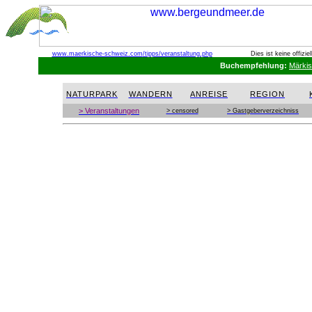
www.maerkische-schweiz.com
/tipps/veranstaltung.php
Dies ist keine offizi
Buchempfehlung:
Märki
NATURPARK
WANDERN
ANREISE
REGION
> Veranstaltungen
> censored
> Gastgeberverzeichniss