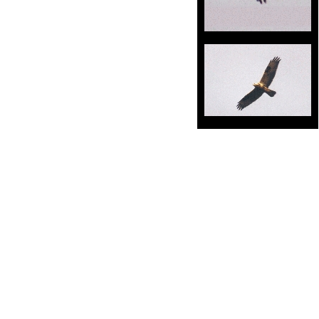
DIE MÄRKISCHE SCHWEIZ LIEGT IM HERZEN BRANDENBURG'S, NUR WENIGE KILOMETER VON BERLIN ENTFERNT UND BILDET 
ANWENDUNGEN WIE WASSERTRETEN AUFZUFRISCHEN, DENN IN BUCKOW GEHT DIE LUNGE AUF SANFT. SIE KÖNNEN HIER IM ZENTRUM