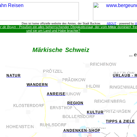
Dies ist keine offizielle website des Amtes, der Stadt Buckow, ....
ABOUT
- powered by
H
r de Bruyn
- Preußen ein alles beherrschender Obrigkeitsstaat, der vom Militär dominiert, fr
und sie um Land und Habe brachte?
M
ärkische
S
chweiz
... 
NATUR
URLAUB - 
WANDERN
ANREISE
REGION
KULTUR
TIPPS & ZIELE
ANDENKEN-SHOP