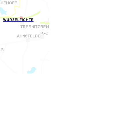
WURZELFICHTE
 KURSTADT BUCKOW ODER IM UMLAND IHREN URLAUB ZU ERLEBEN, ZU ENTSPANNEN UND IHRE GESUNDHEIT MIT KNEIPPSCHEN
HWEIZER BERGE, ZWISCHEN ODERBRUCH UND DER GROSSSTADT BERLIN GELEGEN, VERSCHAFFT NEUE EINDRÜCKE UND ERLEBNISSE. W