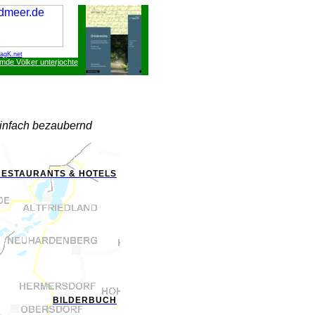
agK.net
emde Völker unterjochte
einfach bezaubernd
RESTAURANTS & HOTELS
BILDERBUCH