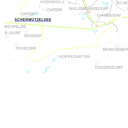
SCHERMÜTZELSEE
DAS ZENTRUM OSTBRANDENBURGS. IN BRANDENBURG GIBT ES VIELE BUCKOWS, JEDOCH NUR EINEN KNEIPPKURORT, DAS EHEMALIGE BAD BUCKOW. DIE ZENTRALE LAGE IM OSTEN BRANDENBURGS ERMÖGLICHT AUSFLÜGE INS ODERBRUCH, ABER AUCH NACH BERLIN, DIE HAUPTSTADT DEUTSCHLANDS. SIE SIND EINGELADEN IN DER
 BRANDENBURGS KNEIPP'SCHE THERAPIEFORMEN KENNENZULERNEN, UNTERKÜNFTE IN HOTELS, PENSIONEN UND BUNGALOWS STEHEN IN AUSREICHENDER ZAHL ZUR VERFÜGUNG. WANDERMÖGLICHKEITEN DURCH DIE WAHRSCHEINLICH SCHÖNSTE LANDSCHAFTSREGION IN OSTRANDENBURG VERSCHÖNERN IHREN URLAUB UNGEMEIN, DIE ABWECHSLUNG DER SC
ENN SIE ALS URLAUBER IN DIE MÄRKISCHE SCHWEIZ KOMMEN, WERDEN SIE EINEN ERLEBNISURLAUB VERBRINGEN.