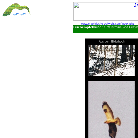
www.maerkische-schweiz.com
/index.php
Buchempfehlung:
Ortstermine
von Günte
Aus dem Bilderbuch