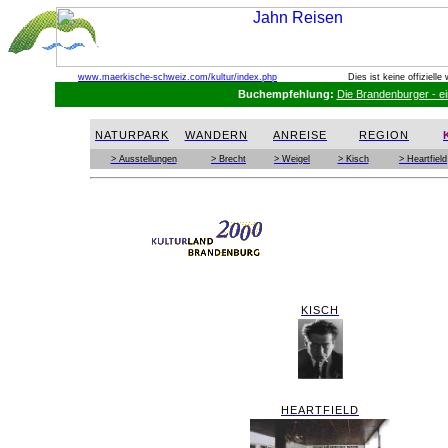
www.maerkische-schweiz.com
/kultur/index.php
Dies ist keine offiziell
Buchempfehlung:
Die Brandenburger - 
NATURPARK
WANDERN
ANREISE
REGION
> Ausstellungen
> Brecht
> Weigel
> Kisch
> Heartfield
KISCH
HEARTFIELD