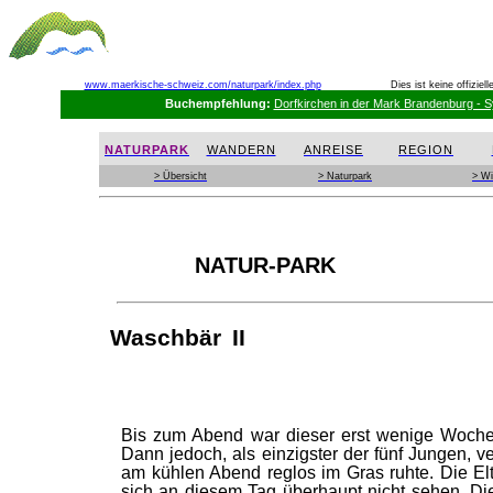
www.maerkische-schweiz.com
/naturpark/index.php
Dies ist keine offizie
Buchempfehlung:
Dorfkirchen in der Mark Brandenburg - 
NATURPARK
WANDERN
ANREISE
REGION
> Übersicht
> Naturpark
> Wi
NATUR-PARK
Waschbär II
Bis zum Abend war dieser erst wenige Woche
Dann jedoch, als einzigster der fünf Jungen, v
am kühlen Abend reglos im Gras ruhte. Die El
sich an diesem Tag überhaupt nicht sehen. Di