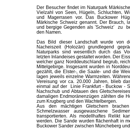
Der Besucher findet im Naturpark Märkisc
Vielzahl von Seen, Hügeln, Schluchten, W
und Magerrasen vor. Das Buckower Hüg
Märkische Schweiz genannt. Der Brauch, lan
und bergige Gegenden als 'Schweiz' zu be
den Namen.
Das Bild dieser Landschaft wurde von de
Nacheiszeit (Holozän) grundlegend geprä
Naturparks sind wesentlich durch das V
letzten Inlandeises gestaltet worden. Der Eis
welcher ganz Norddeutschland begrub, reich
Mittelgebirge. Insgesamt wurden in Norddeu
gezählt, die Elster-, die Saale- und die We
lagen jeweils einzelne Warmzeiten. Während 
Vereisung vor ca. 20.000 Jahren, blieb d
einmal auf der Linie Frankfurt - Buckow - S
Nachschub und Abtauen des Gletschereises
damaligen Endmoränenzügen zählten die Hö
zum Krugberg und den Wachtelbergen.
Aus den mächtigen Gletschern brachen
Schmelzwasser ausgewaschene Sedimen
transportierten. Als modellhaftes Relikt 
werden. Die Sande wurden flächenhaft in me
Buckower Sander zwischen Müncheberg und