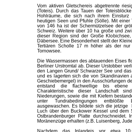
Vom aktiven Gletschereis abgetrennte riesi
(Toteis). Durch das Tauen der Toteisblöcke
Hohlräume, die sich nach ihrem Einsturz 
heutigen Seen und Pfuhle (Sölle). Mit einer
von 146 ha ist der Schermützelsee der gr
Schweiz. Weitere über 10 ha große und zwi
dieser Region sind der Große Klobichsee
Däbersee. Eine Besonderheit stellt der Kleine
Tertiären Scholle 17 m höher als der nu
Tornowsee.
Die Wassermassen des abtauenden Eises flo
Berliner Urstromtal ab. Dieser Urstobber verl
den Langen Grund/ Schwarzer See und das 
und es lagerten sich die von Skandinavien a
Geschiebemergel) in den Ausschürfungen des
entstand die flachwellige bis ebene 
Charakteristische dieser Landschaft si
Niederungen, sowie die mit Kiefern bestan
unter Tundrabedingungen entblößte L
ausgewaschen. Es bildete sich die jetzig
Luch über den Buckower Kessel und dem St
Ostbrandenburger Platte durchschneidet. 
Moränenzüge erhalten (z.B. Luisenberg, Jude
Nachdem das Inlandeis vor etwa 10.