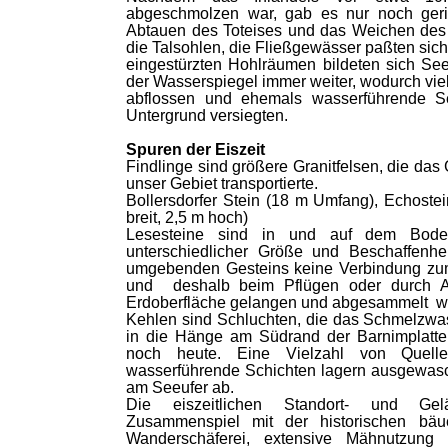
abgeschmolzen war, gab es nur noch ger
Abtauen des Toteises und das Weichen des D
die Talsohlen, die Fließgewässer paßten sic
eingestürzten Hohlräumen bildeten sich See
der Wasserspiegel immer weiter, wodurch vie
abflossen und ehemals wasserführende 
Untergrund versiegten.
Spuren der Eiszeit
Findlinge sind größere Granitfelsen, die das
unser Gebiet transportierte.
Bollersdorfer Stein (18 m Umfang), Echoste
breit, 2,5 m hoch)
Lesesteine sind in und auf dem Boden
unterschiedlicher Größe und Beschaffenhe
umgebenden Gesteins keine Verbindung zu
und deshalb beim Pflügen oder durch Au
Erdoberfläche gelangen und abgesammelt we
Kehlen sind Schluchten, die das Schmelzwa
in die Hänge am Südrand der Barnimplatte
noch heute. Eine Vielzahl von Quell
wasserführende Schichten lagern ausgewas
am Seeufer ab.
Die eiszeitlichen Standort- und Gel
Zusammenspiel mit der historischen bäu
Wanderschäferei, extensive Mähnutzun