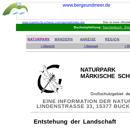
www.maerkische-schweiz.com
/naturpark/index.php
Dies ist keine offizie
Buchempfehlung:
Taschenbuch - Egon
NATURPARK
WANDERN
ANREISE
REGION
> Übersicht
> Naturpark
> Wi
NATURPARK
MÄRKISCHE SCH
Großschutzgebiet d
EINE INFORMATION DER NAT
LINDENSTRASSE 33, 15377 BUCKO
Entstehung der Landschaft