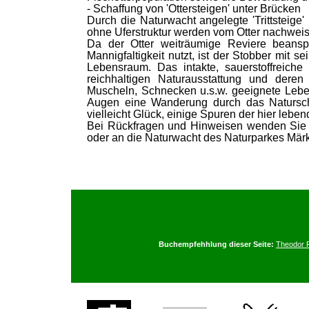
- Schaffung von 'Ottersteigen' unter Brücken
Durch die Naturwacht angelegte 'Trittsteige'
ohne Uferstruktur werden vom Otter nachwe
Da der Otter weiträumige Reviere beans
Mannigfaltigkeit nutzt, ist der Stobber mit s
Lebensraum. Das intakte, sauerstoffreiche 
reichhaltigen Naturausstattung und deren
Muscheln, Schnecken u.s.w. geeignete Leb
Augen eine Wanderung durch das Naturschu
vielleicht Glück, einige Spuren der hier leben
Bei Rückfragen und Hinweisen wenden Sie 
oder an die Naturwacht des Naturparkes Mär
Buchempfehhlung dieser Seite:
Theodor 