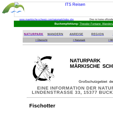
www.maerkische-schweiz.com
/naturpark/index.php
Dies ist keine offizie
Buchempfehlung:
Theodor Fontane: Wanderu
NATURPARK
WANDERN
ANREISE
REGION
> Übersicht
> Naturpark
> Wi
NATURPARK
MÄRKISCHE SCH
Großschutzgebiet d
EINE INFORMATION DER NAT
LINDENSTRASSE 33, 15377 BUCKO
Fischotter