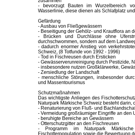
zusammen
- bevorzugt Bauten im Wurzelbereich v
Wasserlinie, diese dienen als Schlafplatz un
Gefärdung
- Ausbau von Fließgewässern
- Beseitigung der Gehölz- und Krautflora an
- Brücken und Durchlässe ohne Uferstr
durchschwommen, sondern auf dem Landweg 
- dadurch enormer Anstieg von verkehrstote
Schweiz, (8 Totfunde von 1992 - 1996)
- Tod in Fischreusen durch Ersticken
- Gewässerverunreinigung durch Pestizide, Ni
- insbesondere nutzen Großklärwerke, Gewäss
- Zersiedlung der Landschaft
- menschliche Störungen, insbesonder dur
und Massentourismus
Schutzmaßnahmen
Das wichtigste Anliegen des Fischotterschu
Naturpark Märkische Schweiz besteht darin,
- Renaturierung von Fluß- und Bachlandscha
- Vermeidung großräumiger Eingriffe an den
- beruhigte Bereiche an Gewässern
- Otterschutzgitter an den Fischreusen
- Programm im Naturpark Märkische
Fischotterpopulation sowie die Bewertuung 