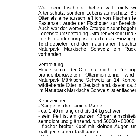
Wer dem Fischotter helfen will, muß wis
Artenschutz, sondern Lebensraumschutz! Bis 
Otter als eine ausschließlich von Fischen l
Fastenzeit wurde der Fischotter zur Bereich
Auch war der wertvolle Otterpelz sehr begehrt
Lebensraumzerstörung, Straßenverkehr und 
In Ostbrandenburg ist durch das Einzugs
Teichgebieten und den naturnahen Feucht
Naturpark Märkische Schweiz ein Rückz
vorhanden.
Verbreitung
Heute kommt der Otter nur noch in Restpo
brandenburgweiten Ottenmonitoring wir
Naturpark Märkische Schweiz an 14 Kontroll
wildlebende Otter in Deutschland, davon ca.
im Naturpark Märkische Schweiz ist er fläc
Kennzeichen
- Säugetier der Familie Marder
- ca. 1,40 m lang und bis 14 kg schwer
- sein Fell ist am ganzen Körper, einschlie
sehr dicht und glänzend. rund 50000 - 8000
- flacher breiter Kopf mit kleinen Augen
kräftigen starren Tasthaaren