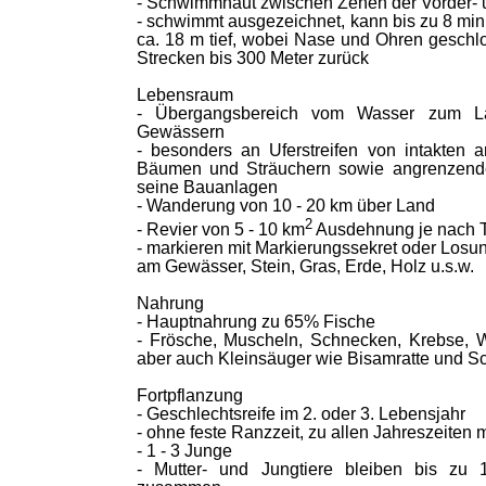
- Schwimmhaut zwischen Zehen der Vorder- 
- schwimmt ausgezeichnet, kann bis zu 8 min
ca. 18 m tief, wobei Nase und Ohren geschl
Strecken bis 300 Meter zurück
Lebensraum
- Übergangsbereich vom Wasser zum La
Gewässern
- besonders an Uferstreifen von intakten 
Bäumen und Sträuchern sowie angrenzenden
seine Bauanlagen
- Wanderung von 10 - 20 km über Land
2
- Revier von 5 - 10 km
Ausdehnung je nach 
- markieren mit Markierungssekret oder Losu
am Gewässer, Stein, Gras, Erde, Holz u.s.w.
Nahrung
- Hauptnahrung zu 65% Fische
- Frösche, Muscheln, Schnecken, Krebse, 
aber auch Kleinsäuger wie Bisamratte und 
Fortpflanzung
- Geschlechtsreife im 2. oder 3. Lebensjahr
- ohne feste Ranzzeit, zu allen Jahreszeiten 
- 1 - 3 Junge
- Mutter- und Jungtiere bleiben bis zu