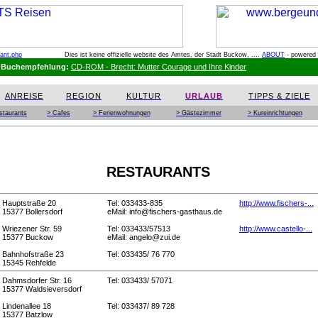
rant.php
Dies ist keine offizielle website des Amtes, der Stadt Buckow, ....
ABOUT
- powered
Buchempfehlung:
CD-ROM - Brecht: Mutter Courage und Ihre Kinder
ANREISE
REGION
KULTUR
URLAUB
TIPPS & ZIELE
staurants
> Cafes
> Ferienwohnungen
> Gästezimmer
> Kureinrichtungen
RESTAURANTS
Hauptstraße 20
Tel: 033433-835
http://www.fischers-...
15377 Bollersdorf
eMail: info@fischers-gasthaus.de
Wriezener Str. 59
Tel: 033433/57513
http://www.castello-...
15377 Buckow
eMail: angelo@zui.de
Bahnhofstraße 23
Tel: 033435/ 76 770
15345 Rehfelde
Dahmsdorfer Str. 16
Tel: 033433/ 57071
15377 Waldsieversdorf
Lindenallee 18
Tel: 033437/ 89 728
15377 Batzlow