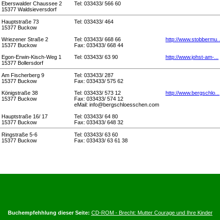
Eberswalder Chaussee 2
Tel: 033433/ 566 60
15377 Waldsieversdorf
Hauptstraße 73
Tel: 033433/ 464
15377 Buckow
Wriezener Straße 2
Tel: 033433/ 668 66
http://www.stobbermu..
15377 Buckow
Fax: 033433/ 668 44
Egon-Erwin-Kisch-Weg 1
Tel: 033433/ 63 90
http://www.johst-am-...
15377 Bollersdorf
Am Fischerberg 9
Tel: 033433/ 287
15377 Buckow
Fax: 033433/ 575 62
Königstraße 38
Tel: 033433/ 573 12
http://www.bergschlo...
15377 Buckow
Fax: 033433/ 574 12
eMail: info@bergschloesschen.com
Hauptstraße 16/ 17
Tel: 033433/ 64 80
15377 Buckow
Fax: 033433/ 648 32
Ringstraße 5-6
Tel: 033433/ 63 60
15377 Buckow
Fax: 033433/ 63 61 38
Buchempfehhlung dieser Seite:
CD-ROM - Brecht: Mutter Courage und Ihre Kinder