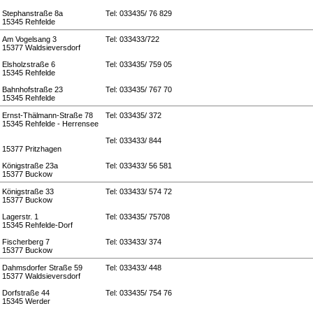
Stephanstraße 8a
Tel: 033435/ 76 829
15345 Rehfelde
Am Vogelsang 3
Tel: 033433/722
15377 Waldsieversdorf
Elsholzstraße 6
Tel: 033435/ 759 05
15345 Rehfelde
Bahnhofstraße 23
Tel: 033435/ 767 70
15345 Rehfelde
Ernst-Thälmann-Straße 78
Tel: 033435/ 372
15345 Rehfelde - Herrensee
Tel: 033433/ 844
15377 Pritzhagen
Königstraße 23a
Tel: 033433/ 56 581
15377 Buckow
Königstraße 33
Tel: 033433/ 574 72
15377 Buckow
Lagerstr. 1
Tel: 033435/ 75708
15345 Rehfelde-Dorf
Fischerberg 7
Tel: 033433/ 374
15377 Buckow
Dahmsdorfer Straße 59
Tel: 033433/ 448
15377 Waldsieversdorf
Dorfstraße 44
Tel: 033435/ 754 76
15345 Werder