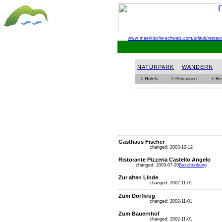
www.maerkische-schweiz.com
/urlaub/restau
NATURPARK
WANDERN
> Hotels
> Pensionen
> Re
Gasthaus Fischer
changed: 2003-12-12
Ristorante Pizzeria Castello Angelo
changed: 2003-07-20
Beschreibung
Zur alten Linde
changed: 2002-11-01
Zum Dorfkrug
changed: 2002-11-01
Zum Bauernhof
changed: 2002-11-01