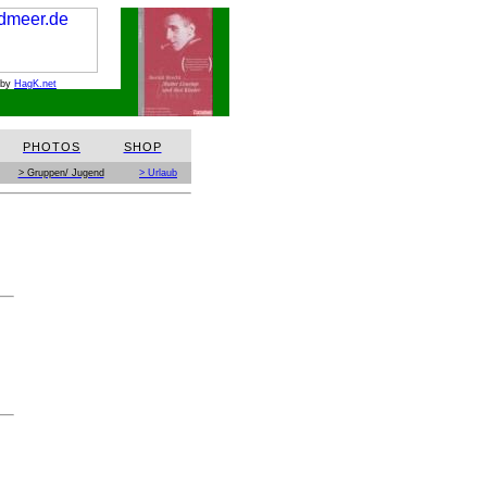
 by
HagK.net
PHOTOS
SHOP
> Gruppen/ Jugend
> Urlaub