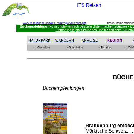
www.maerkische-schweiz.com
/region/buecher.php
Dies ist keine offizie
Buchempfehlung:
Fotoschule - einfach bessere Bilder machen
Software - C
Einführung in physikalisches und technisches Grundwis
NATURPARK
WANDERN
ANREISE
REGION
> Chroniken
> Gemeinden
> Termine
> Den
BÜCHE
Buchempfehlungen
Brandenburg entdec
Märkische Schweiz, ...