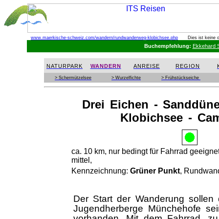
www.maerkische-schweiz.com
/wandern/rundwanderweg-klobichsee.php
Dies ist keine 
Buchempfehlung:
Ekkehard S
NATURPARK
WANDERN
ANREISE
REGION
> Schermützelsee
> Wurzelfichte
> Frühstückseiche
Drei Eichen - Sanddün
Klobichsee - Ca
ca. 10 km, nur bedingt für Fahrrad geeigne
mittel,
Kennzeichnung:
Grüner Punkt
, Rundwan
Der Start der Wanderung sollen
Jugendherberge Münchehofe sein.
vorhanden. Mit dem Fahrrad, z