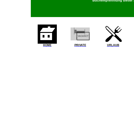
Buchempfehhlung dieser S
HOME
PRIVATE
URLAUB