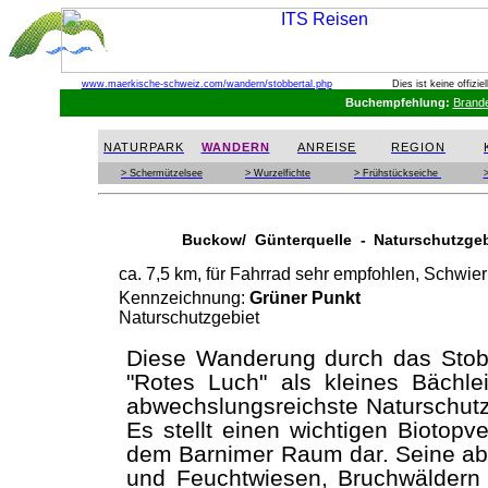
www.maerkische-schweiz.com
/wandern/stobbertal.php
Dies ist keine offizi
Buchempfehlung:
Brand
NATURPARK
WANDERN
ANREISE
REGION
> Schermützelsee
> Wurzelfichte
> Frühstückseiche
>
Buckow/ Günterquelle - Naturschutzgebie
ca. 7,5 km, für Fahrrad sehr empfohlen, Schwieri
Kennzeichnung:
Grüner Punkt
Naturschutzgebiet
Diese Wanderung durch das Stob
"Rotes Luch" als kleines Bächle
abwechslungsreichste Naturschut
Es stellt einen wichtigen Bioto
dem Barnimer Raum dar. Seine ab
und Feuchtwiesen, Bruchwäldern 